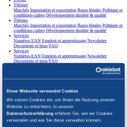
(current)
Thèmes
Marchés
Importation et exportation
Bases légales
Politique et
conditions-cadres
Développement durable & qualité
(current)
Thèmes
Marchés
Importation et exportation
Bases légales
Politique et
conditions-cadres
Développement durable & qualité
(current)
Services
Numéros EAN
Emplois et apprentissage
Newsletter
Documents et liens
FAQ
(current)
Services
Numéros EAN
Emplois et apprentissage
Newsletter
Documents et liens
FAQ
DE
|
FR
Contact
Diese Webseite verwendet Cookies
Connexion
Wir setzen Cookies ein, um Ihnen die Nutzung unserer
Website zu erleichtern. In unserer
Fermer la recherche
Datenschutzerklärung
erfahren Sie, wie wir Cookies
verwenden und wie Sie diese verwalten können.