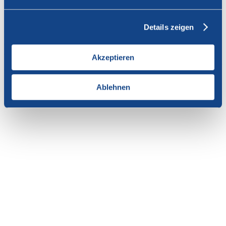
Vous n'avez pas l'autorisation de consulter cette page.
Details zeigen
En tant que membre de SWISSCOFEL, vous pouvez vous
connecter avec votre nom d'utilisateur et le mot de passe pour
accéder au contenu de cette page.
Akzeptieren
Si vous n'avez pas encore d'accès, vous pouvez demander par e-mail
votre login personnel au
secrétariat
.
Ablehnen