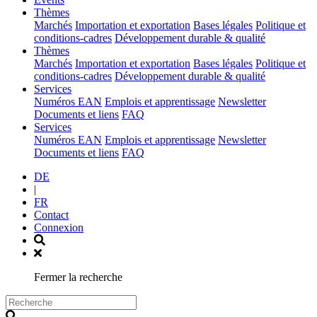
(current)
Thèmes
Marchés
Importation et exportation
Bases légales
Politique et
conditions-cadres
Développement durable & qualité
(current)
Thèmes
Marchés
Importation et exportation
Bases légales
Politique et
conditions-cadres
Développement durable & qualité
(current)
Services
Numéros EAN
Emplois et apprentissage
Newsletter
Documents et liens
FAQ
(current)
Services
Numéros EAN
Emplois et apprentissage
Newsletter
Documents et liens
FAQ
DE
|
FR
Contact
Connexion
Fermer la recherche