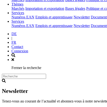
(current)
Thèmes
Marchés
Importation et exportation
Bases légales
Politique et c
(current)
Services
Numéros EAN
Emplois et apprentissage
Newsletter
Documents 
(current)
Services
Numéros EAN
Emplois et apprentissage
Newsletter
Documents 
DE
|
FR
Contact
Connexion
Fermer la recherche
Newsletter
Tenez-vous au courant de l’actualité et abonnez-vous à notre newslett