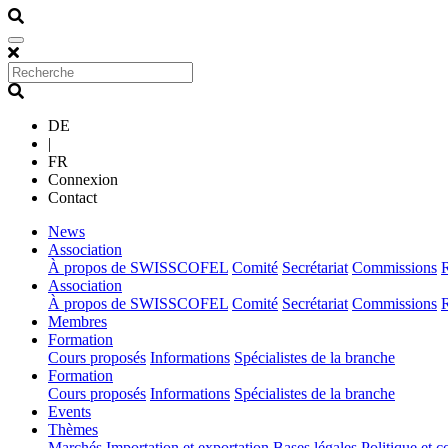
DE
|
FR
Connexion
Contact
(current)
News
(current)
Association
À propos de SWISSCOFEL
Comité
Secrétariat
Commissions
(current)
Association
À propos de SWISSCOFEL
Comité
Secrétariat
Commissions
(current)
Membres
(current)
Formation
Cours proposés
Informations
Spécialistes de la branche
(current)
Formation
Cours proposés
Informations
Spécialistes de la branche
(current)
Events
(current)
Thèmes
Marchés
Importation et exportation
Bases légales
Politique et c