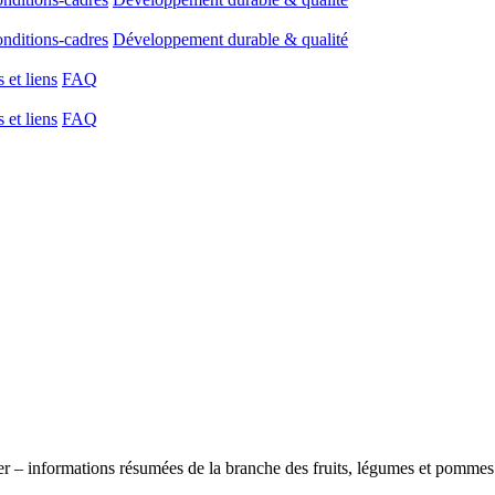
onditions-cadres
Développement durable & qualité
et liens
FAQ
et liens
FAQ
er – informations résumées de la branche des fruits, légumes et pommes 