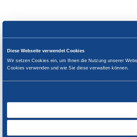
Diese Webseite verwendet Cookies
Wir setzen Cookies ein, um Ihnen die Nutzung unserer Websi
Cookies verwenden und wie Sie diese verwalten können.
SWISSCOFEL
Belpstrasse 26
Case postale
3001 Berne
Contact
Tél. 031 380 75 75
sekretariat@swisscofel.ch
Heures d'ouverture
lun - ven
08h00 - 12h00
13h00 - 17h00