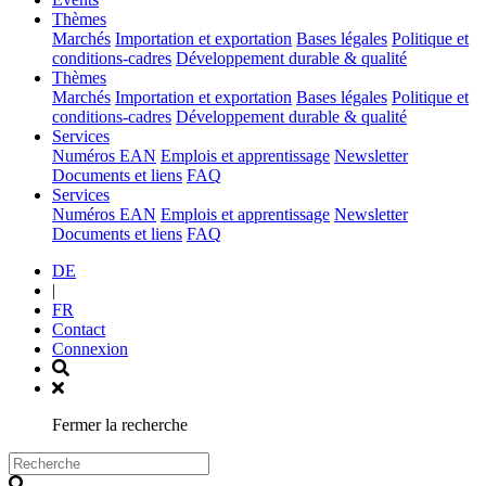
(current)
Thèmes
Marchés
Importation et exportation
Bases légales
Politique et
conditions-cadres
Développement durable & qualité
(current)
Thèmes
Marchés
Importation et exportation
Bases légales
Politique et
conditions-cadres
Développement durable & qualité
(current)
Services
Numéros EAN
Emplois et apprentissage
Newsletter
Documents et liens
FAQ
(current)
Services
Numéros EAN
Emplois et apprentissage
Newsletter
Documents et liens
FAQ
DE
|
FR
Contact
Connexion
Fermer la recherche