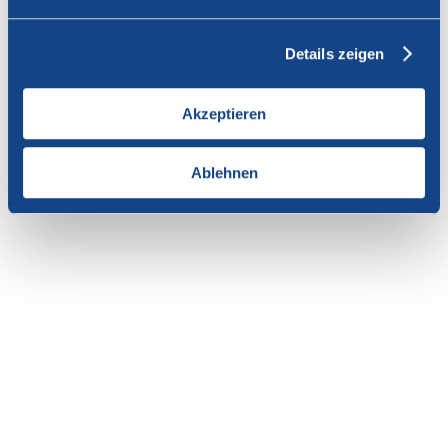
Vous n'avez pas l'autorisation de consulter cette page.
Details zeigen
En tant que membre de SWISSCOFEL, vous pouvez vous
connecter avec votre nom d'utilisateur et le mot de passe pour
accéder au contenu de cette page.
Akzeptieren
Si vous n'avez pas encore d'accès, vous pouvez demander par e-mail
votre login personnel au
secrétariat
.
Ablehnen