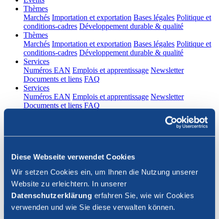
(current)
Thèmes
Marchés
Importation et exportation
Bases légales
Politique et
conditions-cadres
Développement durable & qualité
(current)
Thèmes
Marchés
Importation et exportation
Bases légales
Politique et
conditions-cadres
Développement durable & qualité
(current)
Services
Numéros EAN
Emplois et apprentissage
Newsletter
Documents et liens
FAQ
(current)
Services
Numéros EAN
Emplois et apprentissage
Newsletter
Documents et liens
FAQ
DE
|
FR
Contact
Diese Webseite verwendet Cookies
Connexion
Wir setzen Cookies ein, um Ihnen die Nutzung unserer
Website zu erleichtern. In unserer
Fermer la recherche
Datenschutzerklärung
erfahren Sie, wie wir Cookies
verwenden und wie Sie diese verwalten können.