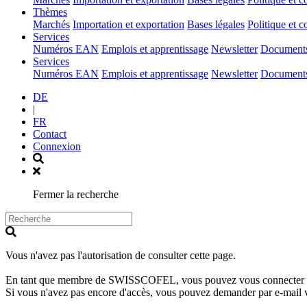
(current)
Thèmes
Marchés
Importation et exportation
Bases légales
Politique et c
(current)
Services
Numéros EAN
Emplois et apprentissage
Newsletter
Documents 
(current)
Services
Numéros EAN
Emplois et apprentissage
Newsletter
Documents 
DE
|
FR
Contact
Connexion
Fermer la recherche
Vous n'avez pas l'autorisation de consulter cette page.
En tant que membre de SWISSCOFEL, vous pouvez vous connecter avec 
Si vous n'avez pas encore d'accès, vous pouvez demander par e-mail 