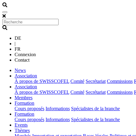
DE
|
FR
Connexion
Contact
(current)
News
(current)
Association
À propos de SWISSCOFEL
Comité
Secrétariat
Commissions
(current)
Association
À propos de SWISSCOFEL
Comité
Secrétariat
Commissions
(current)
Membres
(current)
Formation
Cours proposés
Informations
Spécialistes de la branche
(current)
Formation
Cours proposés
Informations
Spécialistes de la branche
(current)
Events
(current)
Thèmes
Marchés
Importation et exportation
Bases légales
Politique et c