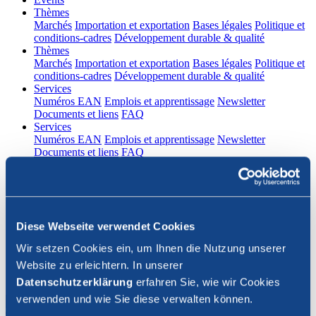
(current)
Thèmes
Marchés
Importation et exportation
Bases légales
Politique et
conditions-cadres
Développement durable & qualité
(current)
Thèmes
Marchés
Importation et exportation
Bases légales
Politique et
conditions-cadres
Développement durable & qualité
(current)
Services
Numéros EAN
Emplois et apprentissage
Newsletter
Documents et liens
FAQ
(current)
Services
Numéros EAN
Emplois et apprentissage
Newsletter
Documents et liens
FAQ
DE
|
FR
Contact
Diese Webseite verwendet Cookies
Connexion
Wir setzen Cookies ein, um Ihnen die Nutzung unserer
Website zu erleichtern. In unserer
Fermer la recherche
Datenschutzerklärung
erfahren Sie, wie wir Cookies
verwenden und wie Sie diese verwalten können.