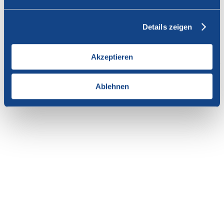
Vous n'avez pas l'autorisation de consulter cette page.
Details zeigen
En tant que membre de SWISSCOFEL, vous pouvez vous
connecter avec votre nom d'utilisateur et le mot de passe pour
accéder au contenu de cette page.
Akzeptieren
Si vous n'avez pas encore d'accès, vous pouvez demander par e-mail
votre login personnel au
secrétariat
.
Ablehnen