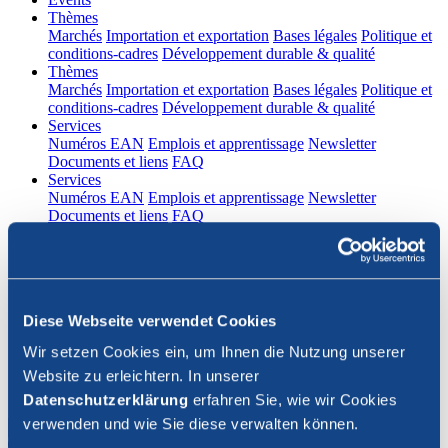
(current)
Thèmes
Marchés
Importation et exportation
Bases légales
Politique et
conditions-cadres
Développement durable & qualité
(current)
Thèmes
Marchés
Importation et exportation
Bases légales
Politique et
conditions-cadres
Développement durable & qualité
(current)
Services
Numéros EAN
Emplois et apprentissage
Newsletter
Documents et liens
FAQ
(current)
Services
Numéros EAN
Emplois et apprentissage
Newsletter
Documents et liens
FAQ
DE
|
FR
Contact
Diese Webseite verwendet Cookies
Connexion
Wir setzen Cookies ein, um Ihnen die Nutzung unserer
Website zu erleichtern. In unserer
Fermer la recherche
Datenschutzerklärung
erfahren Sie, wie wir Cookies
verwenden und wie Sie diese verwalten können.