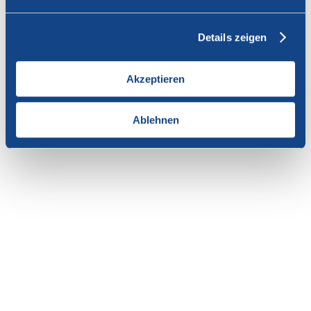
Vous n'avez pas l'autorisation de consulter cette page.
Details zeigen
En tant que membre de SWISSCOFEL, vous pouvez vous
connecter avec votre nom d'utilisateur et le mot de passe pour
accéder au contenu de cette page.
Akzeptieren
Si vous n'avez pas encore d'accès, vous pouvez demander par e-mail
votre login personnel au
secrétariat
.
Ablehnen