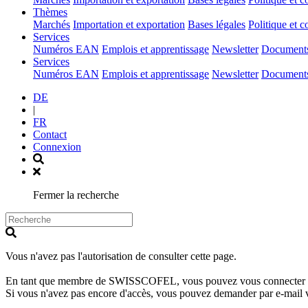
(current)
Thèmes
Marchés
Importation et exportation
Bases légales
Politique et c
(current)
Services
Numéros EAN
Emplois et apprentissage
Newsletter
Documents 
(current)
Services
Numéros EAN
Emplois et apprentissage
Newsletter
Documents 
DE
|
FR
Contact
Connexion
Fermer la recherche
Vous n'avez pas l'autorisation de consulter cette page.
En tant que membre de SWISSCOFEL, vous pouvez vous connecter avec 
Si vous n'avez pas encore d'accès, vous pouvez demander par e-mail 