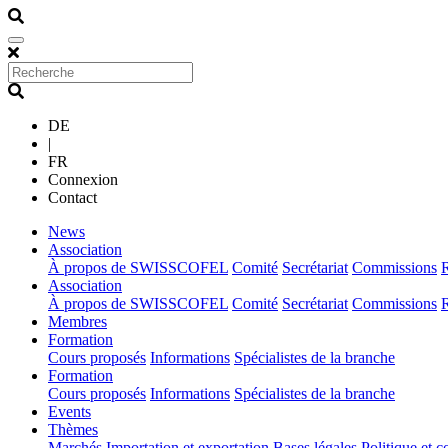
DE
|
FR
Connexion
Contact
(current)
News
(current)
Association
À propos de SWISSCOFEL
Comité
Secrétariat
Commissions
(current)
Association
À propos de SWISSCOFEL
Comité
Secrétariat
Commissions
(current)
Membres
(current)
Formation
Cours proposés
Informations
Spécialistes de la branche
(current)
Formation
Cours proposés
Informations
Spécialistes de la branche
(current)
Events
(current)
Thèmes
Marchés
Importation et exportation
Bases légales
Politique et c