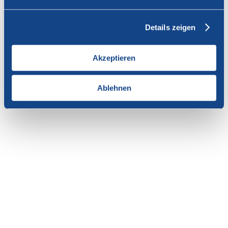
Vous n'avez pas l'autorisation de consulter cette page.
Details zeigen
En tant que membre de SWISSCOFEL, vous pouvez vous
connecter avec votre nom d'utilisateur et le mot de passe pour
accéder au contenu de cette page.
Akzeptieren
Si vous n'avez pas encore d'accès, vous pouvez demander par e-mail
votre login personnel au
secrétariat
.
Ablehnen