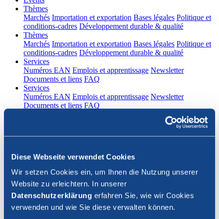
(current)
Thèmes
Marchés
Importation et exportation
Bases légales
Politique et
conditions-cadres
Développement durable & qualité
(current)
Thèmes
Marchés
Importation et exportation
Bases légales
Politique et
conditions-cadres
Développement durable & qualité
(current)
Services
Numéros EAN
Emplois et apprentissage
Newsletter
Documents et liens
FAQ
(current)
Services
Numéros EAN
Emplois et apprentissage
Newsletter
Documents et liens
FAQ
DE
|
FR
Contact
Diese Webseite verwendet Cookies
Connexion
Wir setzen Cookies ein, um Ihnen die Nutzung unserer
Website zu erleichtern. In unserer
Fermer la recherche
Datenschutzerklärung
erfahren Sie, wie wir Cookies
verwenden und wie Sie diese verwalten können.