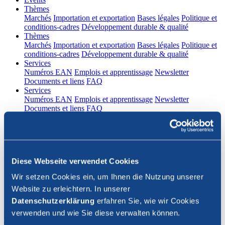
(current)
Thèmes
Marchés
Importation et exportation
Bases légales
Politique et
conditions-cadres
Développement durable & qualité
(current)
Thèmes
Marchés
Importation et exportation
Bases légales
Politique et
conditions-cadres
Développement durable & qualité
(current)
Services
Numéros EAN
Emplois et apprentissage
Newsletter
Documents et liens
FAQ
(current)
Services
Numéros EAN
Emplois et apprentissage
Newsletter
Documents et liens
FAQ
DE
|
FR
Contact
Diese Webseite verwendet Cookies
Connexion
Wir setzen Cookies ein, um Ihnen die Nutzung unserer
Website zu erleichtern. In unserer
Fermer la recherche
Datenschutzerklärung
erfahren Sie, wie wir Cookies
verwenden und wie Sie diese verwalten können.