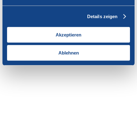
Vous n'avez pas l'autorisation de consulter cette page.
Details zeigen
En tant que membre de SWISSCOFEL, vous pouvez vous
connecter avec votre nom d'utilisateur et le mot de passe pour
accéder au contenu de cette page.
Akzeptieren
Si vous n'avez pas encore d'accès, vous pouvez demander par e-mail
votre login personnel au
secrétariat
.
Ablehnen