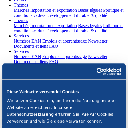
(current)
Thèmes
Marchés
Importation et exportation
Bases légales
Politique et
conditions-cadres
Développement durable & qualité
(current)
Thèmes
Marchés
Importation et exportation
Bases légales
Politique et
conditions-cadres
Développement durable & qualité
(current)
Services
Numéros EAN
Emplois et apprentissage
Newsletter
Documents et liens
FAQ
(current)
Services
Numéros EAN
Emplois et apprentissage
Newsletter
Documents et liens
FAQ
DE
|
FR
Contact
Diese Webseite verwendet Cookies
Connexion
Wir setzen Cookies ein, um Ihnen die Nutzung unserer
Website zu erleichtern. In unserer
Fermer la recherche
Datenschutzerklärung
erfahren Sie, wie wir Cookies
verwenden und wie Sie diese verwalten können.