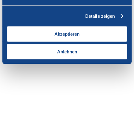
Vous n'avez pas l'autorisation de consulter cette page.
Details zeigen
En tant que membre de SWISSCOFEL, vous pouvez vous
connecter avec votre nom d'utilisateur et le mot de passe pour
accéder au contenu de cette page.
Akzeptieren
Si vous n'avez pas encore d'accès, vous pouvez demander par e-mail
votre login personnel au
secrétariat
.
Ablehnen