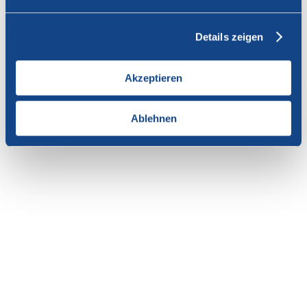
Vous n'avez pas l'autorisation de consulter cette page.
Details zeigen
En tant que membre de SWISSCOFEL, vous pouvez vous
connecter avec votre nom d'utilisateur et le mot de passe pour
accéder au contenu de cette page.
Akzeptieren
Si vous n'avez pas encore d'accès, vous pouvez demander par e-mail
votre login personnel au
secrétariat
.
Ablehnen