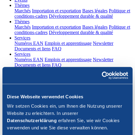
(current)
Thèmes
Marchés
Importation et exportation
Bases légales
Politique et
conditions-cadres
Développement durable & qualité
(current)
Thèmes
Marchés
Importation et exportation
Bases légales
Politique et
conditions-cadres
Développement durable & qualité
(current)
Services
Numéros EAN
Emplois et apprentissage
Newsletter
Documents et liens
FAQ
(current)
Services
Numéros EAN
Emplois et apprentissage
Newsletter
Documents et liens
FAQ
DE
|
FR
Contact
Diese Webseite verwendet Cookies
Connexion
Wir setzen Cookies ein, um Ihnen die Nutzung unserer
Website zu erleichtern. In unserer
Fermer la recherche
Datenschutzerklärung
erfahren Sie, wie wir Cookies
verwenden und wie Sie diese verwalten können.