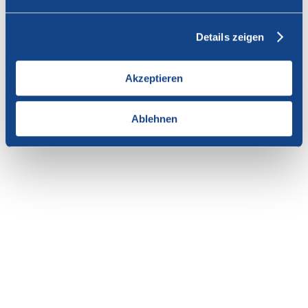
Vous n'avez pas l'autorisation de consulter cette page.
Details zeigen
En tant que membre de SWISSCOFEL, vous pouvez vous
connecter avec votre nom d'utilisateur et le mot de passe pour
accéder au contenu de cette page.
Akzeptieren
Si vous n'avez pas encore d'accès, vous pouvez demander par e-mail
votre login personnel au
secrétariat
.
Ablehnen