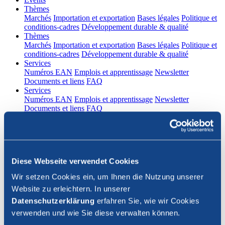
(current)
Thèmes
Marchés
Importation et exportation
Bases légales
Politique et
conditions-cadres
Développement durable & qualité
(current)
Thèmes
Marchés
Importation et exportation
Bases légales
Politique et
conditions-cadres
Développement durable & qualité
(current)
Services
Numéros EAN
Emplois et apprentissage
Newsletter
Documents et liens
FAQ
(current)
Services
Numéros EAN
Emplois et apprentissage
Newsletter
Documents et liens
FAQ
DE
|
FR
Contact
Diese Webseite verwendet Cookies
Connexion
Wir setzen Cookies ein, um Ihnen die Nutzung unserer
Website zu erleichtern. In unserer
Fermer la recherche
Datenschutzerklärung
erfahren Sie, wie wir Cookies
verwenden und wie Sie diese verwalten können.