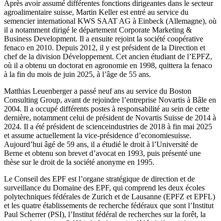
Après avoir assumé différentes fonctions dirigeantes dans le secteur
agroalimentaire suisse, Martin Keller est entré au service du
semencier international KWS SAAT AG à Einbeck (Allemagne), où
il a notamment dirigé le département Corporate Marketing &
Business Development. Il a ensuite rejoint la société coopérative
fenaco en 2010. Depuis 2012, il y est président de la Direction et
chef de la division Développement. Cet ancien étudiant de l’EPFZ,
où il a obtenu un doctorat en agronomie en 1998, quittera la fenaco
à la fin du mois de juin 2025, à l’âge de 55 ans.
Matthias Leuenberger a passé neuf ans au service du Boston
Consulting Group, avant de rejoindre l’entreprise Novartis à Bâle en
2004. Il a occupé différents postes à responsabilité au sein de cette
dernière, notamment celui de président de Novartis Suisse de 2014 à
2024. Il a été président de scienceindustries de 2018 à fin mai 2025
et assume actuellement la vice-présidence d’economiesuisse.
Aujourd’hui âgé de 59 ans, il a étudié le droit à l’Université de
Berne et obtenu son brevet d’avocat en 1993, puis présenté une
thèse sur le droit de la société anonyme en 1995.
Le Conseil des EPF est l’organe stratégique de direction et de
surveillance du Domaine des EPF, qui comprend les deux écoles
polytechniques fédérales de Zurich et de Lausanne (EPFZ et EPFL)
et les quatre établissements de recherche fédéraux que sont l’Institut
Paul Scherrer (PSI), l’Institut fédéral de recherches sur la forêt, la