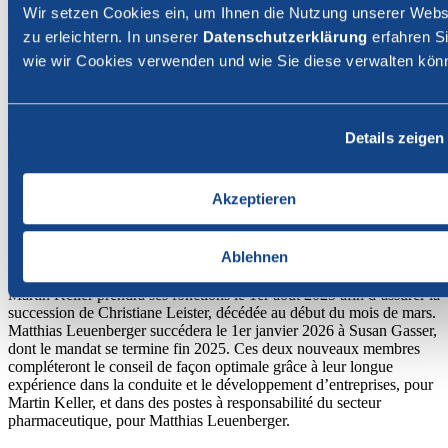
Wir setzen Cookies ein, um Ihnen die Nutzung unserer Webs
zu erleichtern. In unserer
Datenschutzerklärung
erfahren Si
wie wir Cookies verwenden und wie Sie diese verwalten kön
Details zeigen
Akzeptieren
06 juin 2025
Entreprises & organisations
Suisse
Ablehnen
(news.admin.ch) — Le 6 juin 2025, le Conseil fédéral a nommé
Martin Keller et Matthias Leuenberger au sein du Conseil des EPF.
Martin Keller prendra ses fonctions le 1er août 2025 afin d’assurer la
succession de Christiane Leister, décédée au début du mois de mars.
Matthias Leuenberger succédera le 1er janvier 2026 à Susan Gasser,
dont le mandat se termine fin 2025. Ces deux nouveaux membres
compléteront le conseil de façon optimale grâce à leur longue
expérience dans la conduite et le développement d’entreprises, pour
Martin Keller, et dans des postes à responsabilité du secteur
pharmaceutique, pour Matthias Leuenberger.