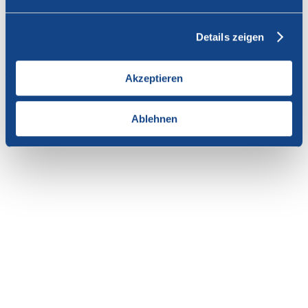
Vous n'avez pas l'autorisation de consulter cette page.
Details zeigen
En tant que membre de SWISSCOFEL, vous pouvez vous
connecter avec votre nom d'utilisateur et le mot de passe pour
accéder au contenu de cette page.
Akzeptieren
Si vous n'avez pas encore d'accès, vous pouvez demander par e-mail
votre login personnel au
secrétariat
.
Ablehnen