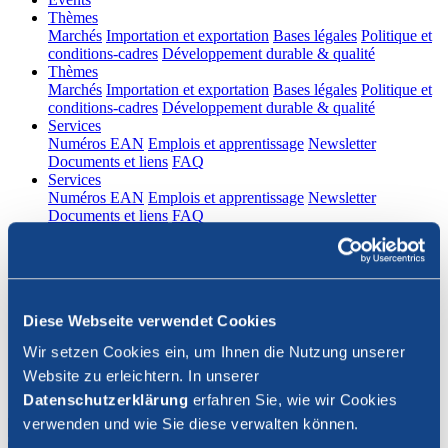
(current)
Thèmes
Marchés
Importation et exportation
Bases légales
Politique et
conditions-cadres
Développement durable & qualité
(current)
Thèmes
Marchés
Importation et exportation
Bases légales
Politique et
conditions-cadres
Développement durable & qualité
(current)
Services
Numéros EAN
Emplois et apprentissage
Newsletter
Documents et liens
FAQ
(current)
Services
Numéros EAN
Emplois et apprentissage
Newsletter
Documents et liens
FAQ
DE
|
FR
Contact
Diese Webseite verwendet Cookies
Connexion
Wir setzen Cookies ein, um Ihnen die Nutzung unserer
Website zu erleichtern. In unserer
Fermer la recherche
Datenschutzerklärung
erfahren Sie, wie wir Cookies
verwenden und wie Sie diese verwalten können.