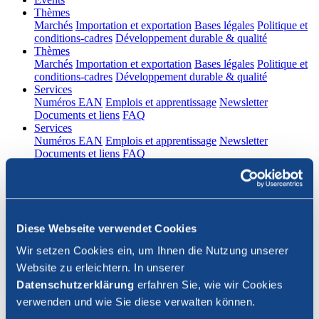
(current)
Thèmes
Marchés
Importation et exportation
Bases légales
Politique et
conditions-cadres
Développement durable & qualité
(current)
Thèmes
Marchés
Importation et exportation
Bases légales
Politique et
conditions-cadres
Développement durable & qualité
(current)
Services
Numéros EAN
Emplois et apprentissage
Newsletter
Documents et liens
FAQ
(current)
Services
Numéros EAN
Emplois et apprentissage
Newsletter
Documents et liens
FAQ
DE
|
FR
Contact
Diese Webseite verwendet Cookies
Connexion
Wir setzen Cookies ein, um Ihnen die Nutzung unserer
Website zu erleichtern. In unserer
Fermer la recherche
Datenschutzerklärung
erfahren Sie, wie wir Cookies
verwenden und wie Sie diese verwalten können.