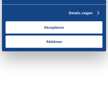
Vous n'avez pas l'autorisation de consulter cette page.
Details zeigen
En tant que membre de SWISSCOFEL, vous pouvez vous
connecter avec votre nom d'utilisateur et le mot de passe pour
accéder au contenu de cette page.
Akzeptieren
Si vous n'avez pas encore d'accès, vous pouvez demander par e-mail
votre login personnel au
secrétariat
.
Ablehnen