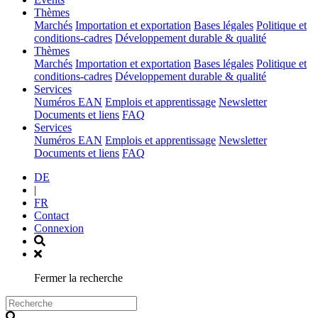
(current)
Thèmes
Marchés
Importation et exportation
Bases légales
Politique et
conditions-cadres
Développement durable & qualité
(current)
Thèmes
Marchés
Importation et exportation
Bases légales
Politique et
conditions-cadres
Développement durable & qualité
(current)
Services
Numéros EAN
Emplois et apprentissage
Newsletter
Documents et liens
FAQ
(current)
Services
Numéros EAN
Emplois et apprentissage
Newsletter
Documents et liens
FAQ
DE
|
FR
Contact
Connexion
Fermer la recherche