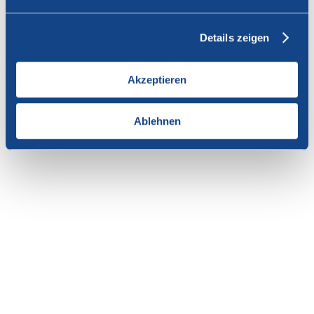
Vous n'avez pas l'autorisation de consulter cette page.
Details zeigen
En tant que membre de SWISSCOFEL, vous pouvez vous
connecter avec votre nom d'utilisateur et le mot de passe pour
accéder au contenu de cette page.
Akzeptieren
Si vous n'avez pas encore d'accès, vous pouvez demander par e-mail
votre login personnel au
secrétariat
.
Ablehnen