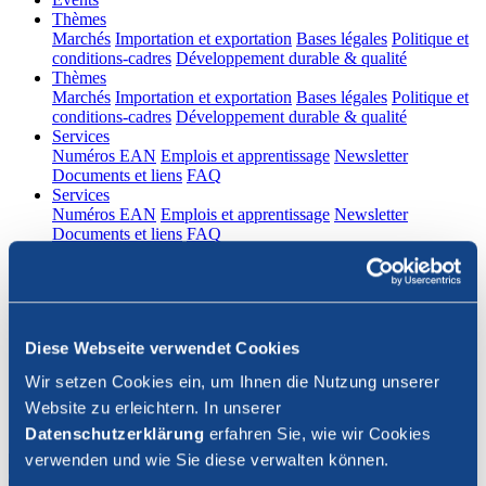
(current)
Thèmes
Marchés
Importation et exportation
Bases légales
Politique et
conditions-cadres
Développement durable & qualité
(current)
Thèmes
Marchés
Importation et exportation
Bases légales
Politique et
conditions-cadres
Développement durable & qualité
(current)
Services
Numéros EAN
Emplois et apprentissage
Newsletter
Documents et liens
FAQ
(current)
Services
Numéros EAN
Emplois et apprentissage
Newsletter
Documents et liens
FAQ
DE
|
FR
Contact
Diese Webseite verwendet Cookies
Connexion
Wir setzen Cookies ein, um Ihnen die Nutzung unserer
Website zu erleichtern. In unserer
Fermer la recherche
Datenschutzerklärung
erfahren Sie, wie wir Cookies
verwenden und wie Sie diese verwalten können.