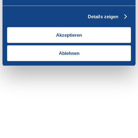
Vous n'avez pas l'autorisation de consulter cette page.
Details zeigen
En tant que membre de SWISSCOFEL, vous pouvez vous
connecter avec votre nom d'utilisateur et le mot de passe pour
accéder au contenu de cette page.
Akzeptieren
Si vous n'avez pas encore d'accès, vous pouvez demander par e-mail
votre login personnel au
secrétariat
.
Ablehnen