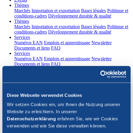
(current)
Thèmes
Marchés
Importation et exportation
Bases légales
Politique et
conditions-cadres
Développement durable & qualité
(current)
Thèmes
Marchés
Importation et exportation
Bases légales
Politique et
conditions-cadres
Développement durable & qualité
(current)
Services
Numéros EAN
Emplois et apprentissage
Newsletter
Documents et liens
FAQ
(current)
Services
Numéros EAN
Emplois et apprentissage
Newsletter
Documents et liens
FAQ
DE
|
FR
Contact
Diese Webseite verwendet Cookies
Connexion
Wir setzen Cookies ein, um Ihnen die Nutzung unserer
Website zu erleichtern. In unserer
Fermer la recherche
Datenschutzerklärung
erfahren Sie, wie wir Cookies
verwenden und wie Sie diese verwalten können.