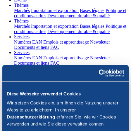
(current)
Thèmes
Marchés
Importation et exportation
Bases légales
Politique et
conditions-cadres
Développement durable & qualité
(current)
Thèmes
Marchés
Importation et exportation
Bases légales
Politique et
conditions-cadres
Développement durable & qualité
(current)
Services
Numéros EAN
Emplois et apprentissage
Newsletter
Documents et liens
FAQ
(current)
Services
Numéros EAN
Emplois et apprentissage
Newsletter
Documents et liens
FAQ
DE
|
FR
Contact
Diese Webseite verwendet Cookies
Connexion
Wir setzen Cookies ein, um Ihnen die Nutzung unserer
Website zu erleichtern. In unserer
Fermer la recherche
Datenschutzerklärung
erfahren Sie, wie wir Cookies
verwenden und wie Sie diese verwalten können.