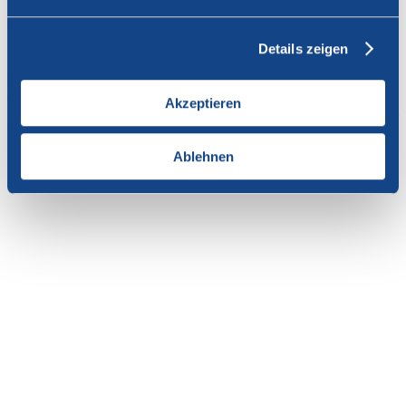
Vous n'avez pas l'autorisation de consulter cette page.
Details zeigen
En tant que membre de SWISSCOFEL, vous pouvez vous
connecter avec votre nom d'utilisateur et le mot de passe pour
accéder au contenu de cette page.
Akzeptieren
Si vous n'avez pas encore d'accès, vous pouvez demander par e-mail
votre login personnel au
secrétariat
.
Ablehnen