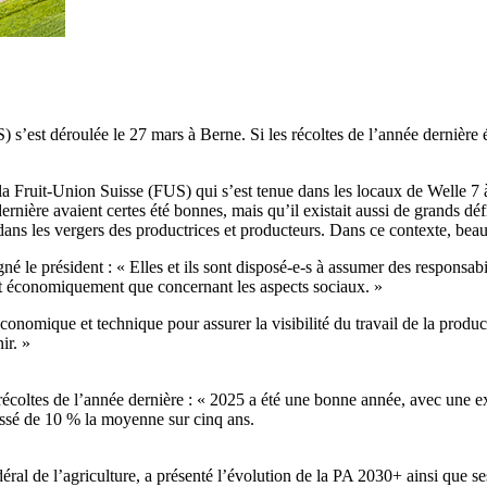
’est déroulée le 27 mars à Berne. Si les récoltes de l’année dernière é
 Fruit-Union Suisse (FUS) qui s’est tenue dans les locaux de Welle 7 à 
rnière avaient certes été bonnes, mais qu’il existait aussi de grands défi
ans les vergers des productrices et producteurs. Dans ce contexte, beau
gné le président : « Elles et ils sont disposé-e-s à assumer des responsabi
ant économiquement que concernant les aspects sociaux. »
nomique et technique pour assurer la visibilité du travail de la product
ir. »
récoltes de l’année dernière : « 2025 a été une bonne année, avec une ex
passé de 10 % la moyenne sur cinq ans.
déral de l’agriculture, a présenté l’évolution de la PA 2030+ ainsi que ses