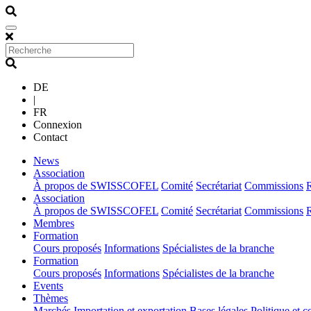
DE
|
FR
Connexion
Contact
(current)
News
(current)
Association
À propos de SWISSCOFEL
Comité
Secrétariat
Commissions
(current)
Association
À propos de SWISSCOFEL
Comité
Secrétariat
Commissions
(current)
Membres
(current)
Formation
Cours proposés
Informations
Spécialistes de la branche
(current)
Formation
Cours proposés
Informations
Spécialistes de la branche
(current)
Events
(current)
Thèmes
Marchés
Importation et exportation
Bases légales
Politique et c