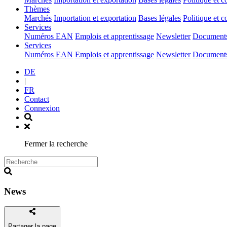
(current)
Thèmes
Marchés
Importation et exportation
Bases légales
Politique et c
(current)
Services
Numéros EAN
Emplois et apprentissage
Newsletter
Documents 
(current)
Services
Numéros EAN
Emplois et apprentissage
Newsletter
Documents 
DE
|
FR
Contact
Connexion
Fermer la recherche
News
Partager la page