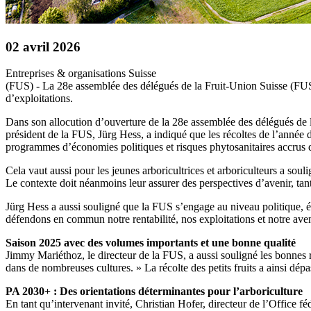
02 avril 2026
Entreprises & organisations
Suisse
(FUS) - La 28e assemblée des délégués de la Fruit-Union Suisse (FUS) s
d’exploitations.
Dans son allocution d’ouverture de la 28e assemblée des délégués de la
président de la FUS, Jürg Hess, a indiqué que les récoltes de l’année de
programmes d’économies politiques et risques phytosanitaires accrus d
Cela vaut aussi pour les jeunes arboricultrices et arboriculteurs a souli
Le contexte doit néanmoins leur assurer des perspectives d’avenir, t
Jürg Hess a aussi souligné que la FUS s’engage au niveau politique, éco
défendons en commun notre rentabilité, nos exploitations et notre aven
Saison 2025 avec des volumes importants et une bonne qualité
Jimmy Mariéthoz, le directeur de la FUS, a aussi souligné les bonnes 
dans de nombreuses cultures. » La récolte des petits fruits a ainsi dé
PA 2030+ : Des orientations déterminantes pour l’arboriculture
En tant qu’intervenant invité, Christian Hofer, directeur de l’Office fé