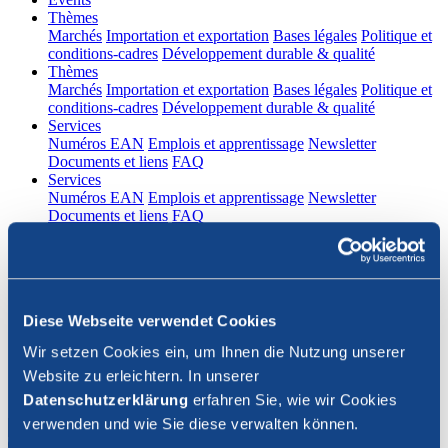
(current)
Thèmes
Marchés
Importation et exportation
Bases légales
Politique et
conditions-cadres
Développement durable & qualité
(current)
Thèmes
Marchés
Importation et exportation
Bases légales
Politique et
conditions-cadres
Développement durable & qualité
(current)
Services
Numéros EAN
Emplois et apprentissage
Newsletter
Documents et liens
FAQ
(current)
Services
Numéros EAN
Emplois et apprentissage
Newsletter
Documents et liens
FAQ
DE
|
FR
Contact
Diese Webseite verwendet Cookies
Connexion
Wir setzen Cookies ein, um Ihnen die Nutzung unserer
Website zu erleichtern. In unserer
Fermer la recherche
Datenschutzerklärung
erfahren Sie, wie wir Cookies
verwenden und wie Sie diese verwalten können.