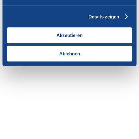
Vous n'avez pas l'autorisation de consulter cette page.
Details zeigen
En tant que membre de SWISSCOFEL, vous pouvez vous
connecter avec votre nom d'utilisateur et le mot de passe pour
accéder au contenu de cette page.
Akzeptieren
Si vous n'avez pas encore d'accès, vous pouvez demander par e-mail
votre login personnel au
secrétariat
.
Ablehnen