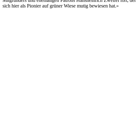
Mitgründers und ehemaligen Patrons Hansheinrich Zweifel fort, der
sich hier als Pionier auf grüner Wiese mutig bewiesen hat.»