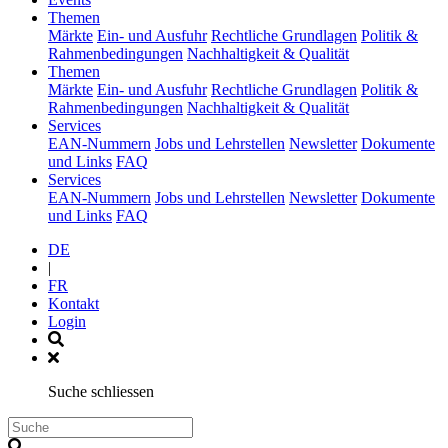
(current)
Themen
Märkte
Ein- und Ausfuhr
Rechtliche Grundlagen
Politik &
Rahmenbedingungen
Nachhaltigkeit & Qualität
(current)
Themen
Märkte
Ein- und Ausfuhr
Rechtliche Grundlagen
Politik &
Rahmenbedingungen
Nachhaltigkeit & Qualität
(current)
Services
EAN-Nummern
Jobs und Lehrstellen
Newsletter
Dokumente
und Links
FAQ
(current)
Services
EAN-Nummern
Jobs und Lehrstellen
Newsletter
Dokumente
und Links
FAQ
DE
|
FR
Kontakt
Login
Suche schliessen