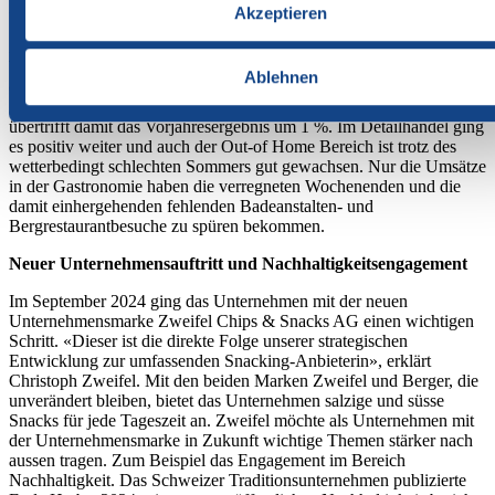
Zusätzlich zum Neuauftritt des Unternehmens als Zweifel Chips &
Akzeptieren
Snacks AG begann das Grossbauprojekt des Snackwerks und
Zweifel publizierte seinen ersten Nachhaltigkeitsbericht. Die stetige
Weiterentwicklung der Snacking-Anbieterin schlägt sich auch auf
Ablehnen
die Zahlen nieder: Die Zweifel Chips & Snacks AG verzeichnet
2024 einen weiteren Rekordumsatz von CHF 303.9 Mio. und
übertrifft damit das Vorjahresergebnis um 1 %. Im Detailhandel ging
es positiv weiter und auch der Out-of Home Bereich ist trotz des
wetterbedingt schlechten Sommers gut gewachsen. Nur die Umsätze
in der Gastronomie haben die verregneten Wochenenden und die
damit einhergehenden fehlenden Badeanstalten- und
Bergrestaurantbesuche zu spüren bekommen.
Neuer Unternehmensauftritt und Nachhaltigkeitsengagement
Im September 2024 ging das Unternehmen mit der neuen
Unternehmensmarke Zweifel Chips & Snacks AG einen wichtigen
Schritt. «Dieser ist die direkte Folge unserer strategischen
Entwicklung zur umfassenden Snacking-Anbieterin», erklärt
Christoph Zweifel. Mit den beiden Marken Zweifel und Berger, die
unverändert bleiben, bietet das Unternehmen salzige und süsse
Snacks für jede Tageszeit an. Zweifel möchte als Unternehmen mit
der Unternehmensmarke in Zukunft wichtige Themen stärker nach
aussen tragen. Zum Beispiel das Engagement im Bereich
Nachhaltigkeit. Das Schweizer Traditionsunternehmen publizierte