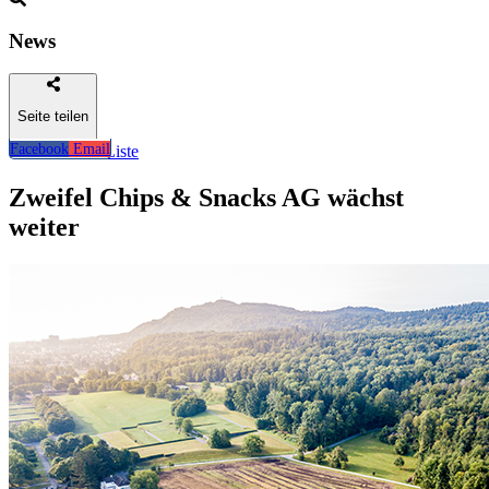
News
Seite teilen
Facebook
Email
Zurück zur Liste
Zweifel Chips & Snacks AG wächst
weiter