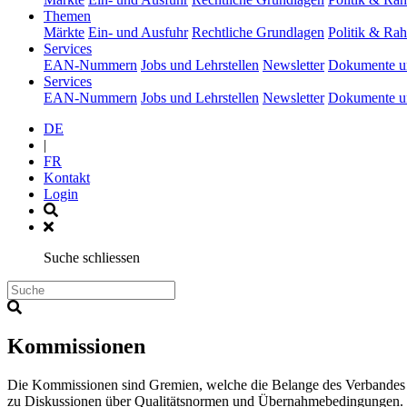
(current)
Themen
Märkte
Ein- und Ausfuhr
Rechtliche Grundlagen
Politik & R
(current)
Services
EAN-Nummern
Jobs und Lehrstellen
Newsletter
Dokumente u
(current)
Services
EAN-Nummern
Jobs und Lehrstellen
Newsletter
Dokumente u
DE
|
FR
Kontakt
Login
Suche schliessen
Kommissionen
Die Kommissionen sind Gremien, welche die Belange des Verbandes b
zu Diskussionen über Qualitätsnormen und Übernahmebedingungen. 