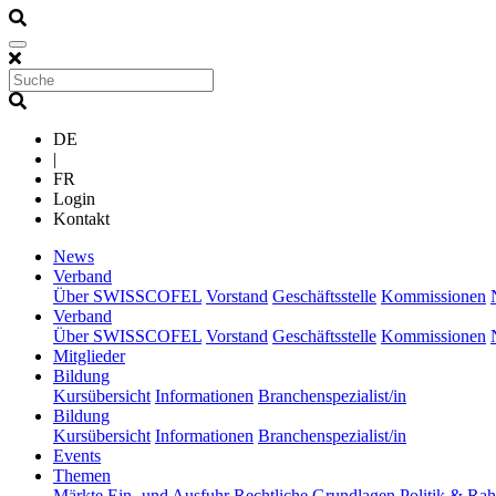
DE
|
FR
Login
Kontakt
(current)
News
(current)
Verband
Über SWISSCOFEL
Vorstand
Geschäftsstelle
Kommissionen
(current)
Verband
Über SWISSCOFEL
Vorstand
Geschäftsstelle
Kommissionen
(current)
Mitglieder
(current)
Bildung
Kursübersicht
Informationen
Branchenspezialist/in
(current)
Bildung
Kursübersicht
Informationen
Branchenspezialist/in
(current)
Events
(current)
Themen
Märkte
Ein- und Ausfuhr
Rechtliche Grundlagen
Politik & R