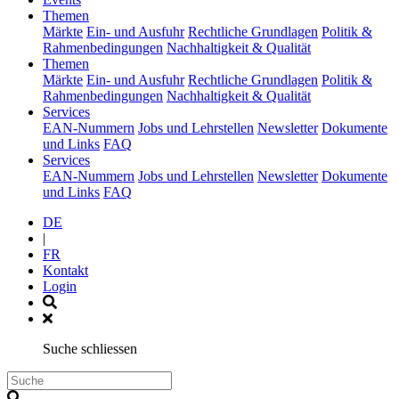
(current)
Themen
Märkte
Ein- und Ausfuhr
Rechtliche Grundlagen
Politik &
Rahmenbedingungen
Nachhaltigkeit & Qualität
(current)
Themen
Märkte
Ein- und Ausfuhr
Rechtliche Grundlagen
Politik &
Rahmenbedingungen
Nachhaltigkeit & Qualität
(current)
Services
EAN-Nummern
Jobs und Lehrstellen
Newsletter
Dokumente
und Links
FAQ
(current)
Services
EAN-Nummern
Jobs und Lehrstellen
Newsletter
Dokumente
und Links
FAQ
DE
|
FR
Kontakt
Login
Suche schliessen