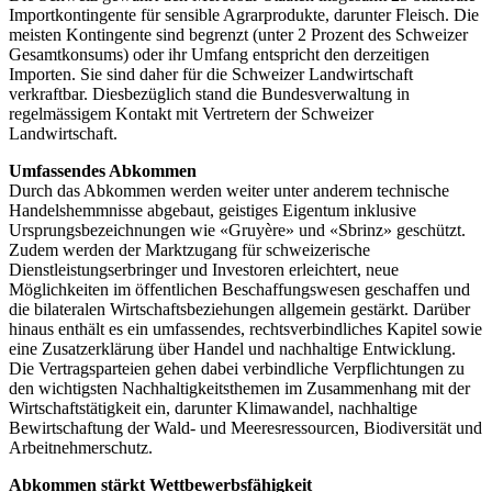
Importkontingente für sensible Agrarprodukte, darunter Fleisch. Die
meisten Kontingente sind begrenzt (unter 2 Prozent des Schweizer
Gesamtkonsums) oder ihr Umfang entspricht den derzeitigen
Importen. Sie sind daher für die Schweizer Landwirtschaft
verkraftbar. Diesbezüglich stand die Bundesverwaltung in
regelmässigem Kontakt mit Vertretern der Schweizer
Landwirtschaft.
Umfassendes Abkommen
Durch das Abkommen werden weiter unter anderem technische
Handelshemmnisse abgebaut, geistiges Eigentum inklusive
Ursprungsbezeichnungen wie «Gruyère» und «Sbrinz» geschützt.
Zudem werden der Marktzugang für schweizerische
Dienstleistungserbringer und Investoren erleichtert, neue
Möglichkeiten im öffentlichen Beschaffungswesen geschaffen und
die bilateralen Wirtschaftsbeziehungen allgemein gestärkt. Darüber
hinaus enthält es ein umfassendes, rechtsverbindliches Kapitel sowie
eine Zusatzerklärung über Handel und nachhaltige Entwicklung.
Die Vertragsparteien gehen dabei verbindliche Verpflichtungen zu
den wichtigsten Nachhaltigkeitsthemen im Zusammenhang mit der
Wirtschaftstätigkeit ein, darunter Klimawandel, nachhaltige
Bewirtschaftung der Wald- und Meeresressourcen, Biodiversität und
Arbeitnehmerschutz.
Abkommen stärkt Wettbewerbsfähigkeit