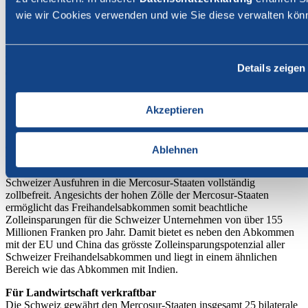
bedeutender Meilenstein der schweizerischen Handelspolitik. Nach
wie wir Cookies verwenden und wie Sie diese verwalten kön
14 Verhandlungsrunden konnte eine Einigung gefunden werden.
Mit 270 Millionen Konsumentinnen und Konsumenten ist Mercosur
bereits heute ein attraktiver Zielmarkt mit erheblichem
Wachstumspotenzial für die Schweizer Exportwirtschaft. 2024
Details zeigen
exportierte die Schweiz Güter im Wert von mehr als 4 Milliarden
Franken in die vier Mercosur-Staaten – ein Anstieg um 32%
gegenüber 2014.
Akzeptieren
Grosse wirtschaftliche Bedeutung
Das Abkommen entspricht den jüngst mit Drittstaaten
abgeschlossenen Freihandelsabkommen der EFTA und hat einen
Ablehnen
umfassenden sektoriellen Geltungsbereich. Nach Ablauf der
Übergangsfristen werden mit dem Abkommen rund 96 Prozent der
Schweizer Ausfuhren in die Mercosur-Staaten vollständig
zollbefreit. Angesichts der hohen Zölle der Mercosur-Staaten
ermöglicht das Freihandelsabkommen somit beachtliche
Zolleinsparungen für die Schweizer Unternehmen von über 155
Millionen Franken pro Jahr. Damit bietet es neben den Abkommen
mit der EU und China das grösste Zolleinsparungspotenzial aller
Schweizer Freihandelsabkommen und liegt in einem ähnlichen
Bereich wie das Abkommen mit Indien.
Für Landwirtschaft verkraftbar
Die Schweiz gewährt den Mercosur-Staaten insgesamt 25 bilaterale