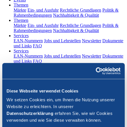
(current)
Themen
Märkte
Ein- und Ausfuhr
Rechtliche Grundlagen
Politik &
Rahmenbedingungen
Nachhaltigkeit & Qualität
(current)
Themen
Märkte
Ein- und Ausfuhr
Rechtliche Grundlagen
Politik &
Rahmenbedingungen
Nachhaltigkeit & Qualität
(current)
Services
EAN-Nummern
Jobs und Lehrstellen
Newsletter
Dokumente
und Links
FAQ
(current)
Services
EAN-Nummern
Jobs und Lehrstellen
Newsletter
Dokumente
und Links
FAQ
DE
|
FR
Kontakt
Diese Webseite verwendet Cookies
Login
Wir setzen Cookies ein, um Ihnen die Nutzung unserer
Website zu erleichtern. In unserer
Suche schliessen
Datenschutzerklärung
erfahren Sie, wie wir Cookies
verwenden und wie Sie diese verwalten können.