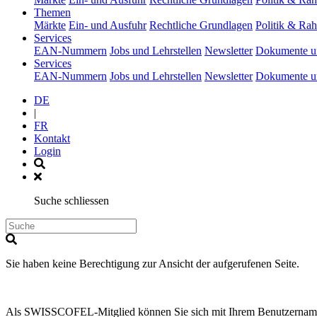
(current)
Themen
Märkte
Ein- und Ausfuhr
Rechtliche Grundlagen
Politik & R
(current)
Services
EAN-Nummern
Jobs und Lehrstellen
Newsletter
Dokumente u
(current)
Services
EAN-Nummern
Jobs und Lehrstellen
Newsletter
Dokumente u
DE
|
FR
Kontakt
Login
Suche schliessen
Sie haben keine Berechtigung zur Ansicht der aufgerufenen Seite.
Als SWISSCOFEL-Mitglied können Sie sich mit Ihrem Benutzernamen