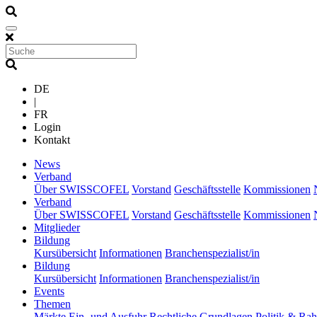
DE
|
FR
Login
Kontakt
(current)
News
(current)
Verband
Über SWISSCOFEL
Vorstand
Geschäftsstelle
Kommissionen
(current)
Verband
Über SWISSCOFEL
Vorstand
Geschäftsstelle
Kommissionen
(current)
Mitglieder
(current)
Bildung
Kursübersicht
Informationen
Branchenspezialist/in
(current)
Bildung
Kursübersicht
Informationen
Branchenspezialist/in
(current)
Events
(current)
Themen
Märkte
Ein- und Ausfuhr
Rechtliche Grundlagen
Politik & R