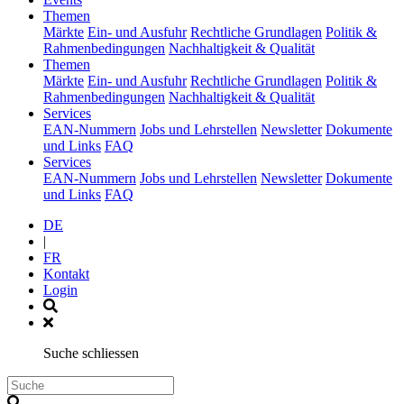
(current)
Themen
Märkte
Ein- und Ausfuhr
Rechtliche Grundlagen
Politik &
Rahmenbedingungen
Nachhaltigkeit & Qualität
(current)
Themen
Märkte
Ein- und Ausfuhr
Rechtliche Grundlagen
Politik &
Rahmenbedingungen
Nachhaltigkeit & Qualität
(current)
Services
EAN-Nummern
Jobs und Lehrstellen
Newsletter
Dokumente
und Links
FAQ
(current)
Services
EAN-Nummern
Jobs und Lehrstellen
Newsletter
Dokumente
und Links
FAQ
DE
|
FR
Kontakt
Login
Suche schliessen