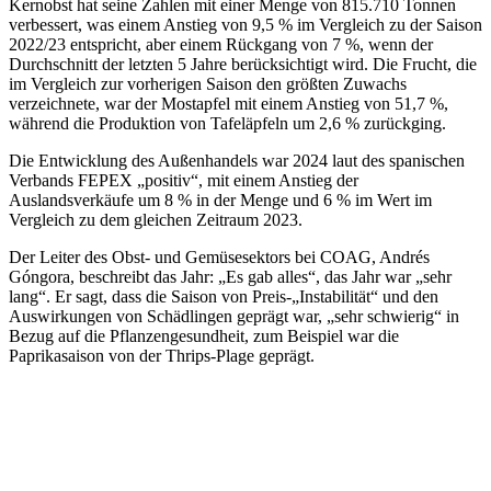
Kernobst hat seine Zahlen mit einer Menge von 815.710 Tonnen
verbessert, was einem Anstieg von 9,5 % im Vergleich zu der Saison
2022/23 entspricht, aber einem Rückgang von 7 %, wenn der
Durchschnitt der letzten 5 Jahre berücksichtigt wird. Die Frucht, die
im Vergleich zur vorherigen Saison den größten Zuwachs
verzeichnete, war der Mostapfel mit einem Anstieg von 51,7 %,
während die Produktion von Tafeläpfeln um 2,6 % zurückging.
Die Entwicklung des Außenhandels war 2024 laut des spanischen
Verbands FEPEX „positiv“, mit einem Anstieg der
Auslandsverkäufe um 8 % in der Menge und 6 % im Wert im
Vergleich zu dem gleichen Zeitraum 2023.
Der Leiter des Obst- und Gemüsesektors bei COAG, Andrés
Góngora, beschreibt das Jahr: „Es gab alles“, das Jahr war „sehr
lang“. Er sagt, dass die Saison von Preis-„Instabilität“ und den
Auswirkungen von Schädlingen geprägt war, „sehr schwierig“ in
Bezug auf die Pflanzengesundheit, zum Beispiel war die
Paprikasaison von der Thrips-Plage geprägt.