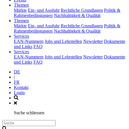
(current)
Themen
Märkte
Ein- und Ausfuhr
Rechtliche Grundlagen
Politik &
Rahmenbedingungen
Nachhaltigkeit & Qualität
(current)
Themen
Märkte
Ein- und Ausfuhr
Rechtliche Grundlagen
Politik &
Rahmenbedingungen
Nachhaltigkeit & Qualität
(current)
Services
EAN-Nummern
Jobs und Lehrstellen
Newsletter
Dokumente
und Links
FAQ
(current)
Services
EAN-Nummern
Jobs und Lehrstellen
Newsletter
Dokumente
und Links
FAQ
DE
|
FR
Kontakt
Login
Suche schliessen