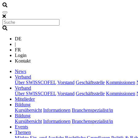
DE
|
FR
Login
Kontakt
(current)
News
(current)
Verband
Über SWISSCOFEL
Vorstand
Geschäftsstelle
Kommissionen
(current)
Verband
Über SWISSCOFEL
Vorstand
Geschäftsstelle
Kommissionen
(current)
Mitglieder
(current)
Bildung
Kursübersicht
Informationen
Branchenspezialist/in
(current)
Bildung
Kursübersicht
Informationen
Branchenspezialist/in
(current)
Events
(current)
Themen
Märkte
Ein- und Ausfuhr
Rechtliche Grundlagen
Politik & R