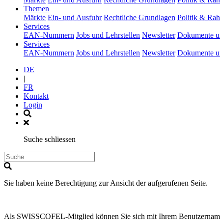
(current)
Themen
Märkte
Ein- und Ausfuhr
Rechtliche Grundlagen
Politik & R
(current)
Services
EAN-Nummern
Jobs und Lehrstellen
Newsletter
Dokumente u
(current)
Services
EAN-Nummern
Jobs und Lehrstellen
Newsletter
Dokumente u
DE
|
FR
Kontakt
Login
Suche schliessen
Sie haben keine Berechtigung zur Ansicht der aufgerufenen Seite.
Als SWISSCOFEL-Mitglied können Sie sich mit Ihrem Benutzernamen