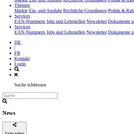
(current)
Themen
Märkte
Ein- und Ausfuhr
Rechtliche Grundlagen
Politik & R
(current)
Services
EAN-Nummern
Jobs und Lehrstellen
Newsletter
Dokumente u
(current)
Services
EAN-Nummern
Jobs und Lehrstellen
Newsletter
Dokumente u
DE
|
FR
Kontakt
Login
Suche schliessen
News
Seite teilen