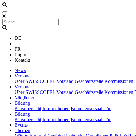
DE
|
FR
Login
Kontakt
(current)
News
(current)
Verband
Über SWISSCOFEL
Vorstand
Geschäftsstelle
Kommissionen
(current)
Verband
Über SWISSCOFEL
Vorstand
Geschäftsstelle
Kommissionen
(current)
Mitglieder
(current)
Bildung
Kursübersicht
Informationen
Branchenspezialist/in
(current)
Bildung
Kursübersicht
Informationen
Branchenspezialist/in
(current)
Events
(current)
Themen
Märkte
Ein- und Ausfuhr
Rechtliche Grundlagen
Politik & R