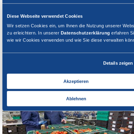
News
Diese Webseite verwendet Cookies
Wir setzen Cookies ein, um Ihnen die Nutzung unserer Webs
Seite teilen
zu erleichtern. In unserer
Datenschutzerklärung
erfahren Si
wie wir Cookies verwenden und wie Sie diese verwalten kön
Facebook
Email
Zurück zur Liste
Leiter/in Warenaufbereitung m/w, Gebr.
Meier Gemüsekulturen AG
Details zeigen
Akzeptieren
Ablehnen