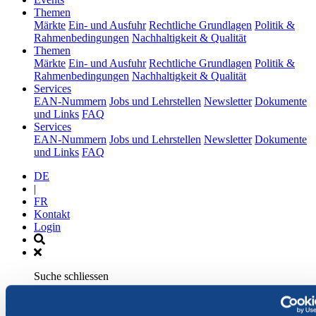
(current)
Themen
Märkte
Ein- und Ausfuhr
Rechtliche Grundlagen
Politik &
Rahmenbedingungen
Nachhaltigkeit & Qualität
(current)
Themen
Märkte
Ein- und Ausfuhr
Rechtliche Grundlagen
Politik &
Rahmenbedingungen
Nachhaltigkeit & Qualität
(current)
Services
EAN-Nummern
Jobs und Lehrstellen
Newsletter
Dokumente
und Links
FAQ
(current)
Services
EAN-Nummern
Jobs und Lehrstellen
Newsletter
Dokumente
und Links
FAQ
DE
|
FR
Kontakt
Login
Suche schliessen