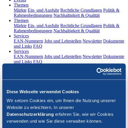
(current)
Themen
Märkte
Ein- und Ausfuhr
Rechtliche Grundlagen
Politik &
Rahmenbedingungen
Nachhaltigkeit & Qualität
(current)
Themen
Märkte
Ein- und Ausfuhr
Rechtliche Grundlagen
Politik &
Rahmenbedingungen
Nachhaltigkeit & Qualität
(current)
Services
EAN-Nummern
Jobs und Lehrstellen
Newsletter
Dokumente
und Links
FAQ
(current)
Services
EAN-Nummern
Jobs und Lehrstellen
Newsletter
Dokumente
und Links
FAQ
DE
|
FR
Kontakt
Diese Webseite verwendet Cookies
Login
Wir setzen Cookies ein, um Ihnen die Nutzung unserer
Website zu erleichtern. In unserer
Suche schliessen
Datenschutzerklärung
erfahren Sie, wie wir Cookies
verwenden und wie Sie diese verwalten können.