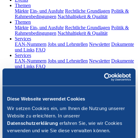
(current)
Themen
Märkte
Ein- und Ausfuhr
Rechtliche Grundlagen
Politik &
Rahmenbedingungen
Nachhaltigkeit & Qualität
(current)
Themen
Märkte
Ein- und Ausfuhr
Rechtliche Grundlagen
Politik &
Rahmenbedingungen
Nachhaltigkeit & Qualität
(current)
Services
EAN-Nummern
Jobs und Lehrstellen
Newsletter
Dokumente
und Links
FAQ
(current)
Services
EAN-Nummern
Jobs und Lehrstellen
Newsletter
Dokumente
und Links
FAQ
DE
|
FR
Kontakt
Diese Webseite verwendet Cookies
Login
Wir setzen Cookies ein, um Ihnen die Nutzung unserer
Website zu erleichtern. In unserer
Suche schliessen
Datenschutzerklärung
erfahren Sie, wie wir Cookies
verwenden und wie Sie diese verwalten können.