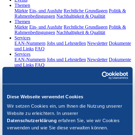
(current)
Themen
Märkte
Ein- und Ausfuhr
Rechtliche Grundlagen
Politik &
Rahmenbedingungen
Nachhaltigkeit & Qualität
(current)
Themen
Märkte
Ein- und Ausfuhr
Rechtliche Grundlagen
Politik &
Rahmenbedingungen
Nachhaltigkeit & Qualität
(current)
Services
EAN-Nummern
Jobs und Lehrstellen
Newsletter
Dokumente
und Links
FAQ
(current)
Services
EAN-Nummern
Jobs und Lehrstellen
Newsletter
Dokumente
und Links
FAQ
DE
|
FR
Kontakt
Diese Webseite verwendet Cookies
Login
Wir setzen Cookies ein, um Ihnen die Nutzung unserer
Website zu erleichtern. In unserer
Suche schliessen
Datenschutzerklärung
erfahren Sie, wie wir Cookies
verwenden und wie Sie diese verwalten können.