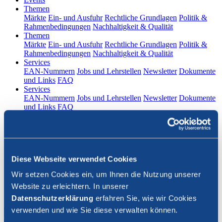
(current)
Themen
Märkte
Ein- und Ausfuhr
Rechtliche Grundlagen
Politik &
Rahmenbedingungen
Nachhaltigkeit & Qualität
(current)
Themen
Märkte
Ein- und Ausfuhr
Rechtliche Grundlagen
Politik &
Rahmenbedingungen
Nachhaltigkeit & Qualität
(current)
Services
EAN-Nummern
Jobs und Lehrstellen
Newsletter
Dokumente
und Links
FAQ
(current)
Services
EAN-Nummern
Jobs und Lehrstellen
Newsletter
Dokumente
und Links
FAQ
DE
|
FR
Kontakt
Diese Webseite verwendet Cookies
Login
Wir setzen Cookies ein, um Ihnen die Nutzung unserer
Website zu erleichtern. In unserer
Suche schliessen
Datenschutzerklärung
erfahren Sie, wie wir Cookies
verwenden und wie Sie diese verwalten können.