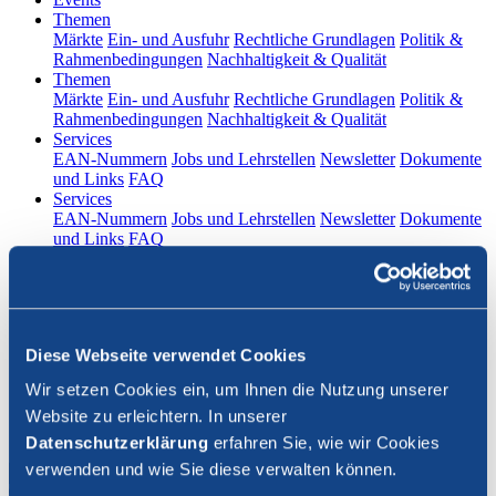
(current)
Themen
Märkte
Ein- und Ausfuhr
Rechtliche Grundlagen
Politik &
Rahmenbedingungen
Nachhaltigkeit & Qualität
(current)
Themen
Märkte
Ein- und Ausfuhr
Rechtliche Grundlagen
Politik &
Rahmenbedingungen
Nachhaltigkeit & Qualität
(current)
Services
EAN-Nummern
Jobs und Lehrstellen
Newsletter
Dokumente
und Links
FAQ
(current)
Services
EAN-Nummern
Jobs und Lehrstellen
Newsletter
Dokumente
und Links
FAQ
DE
|
FR
Kontakt
Diese Webseite verwendet Cookies
Login
Wir setzen Cookies ein, um Ihnen die Nutzung unserer
Website zu erleichtern. In unserer
Suche schliessen
Datenschutzerklärung
erfahren Sie, wie wir Cookies
verwenden und wie Sie diese verwalten können.