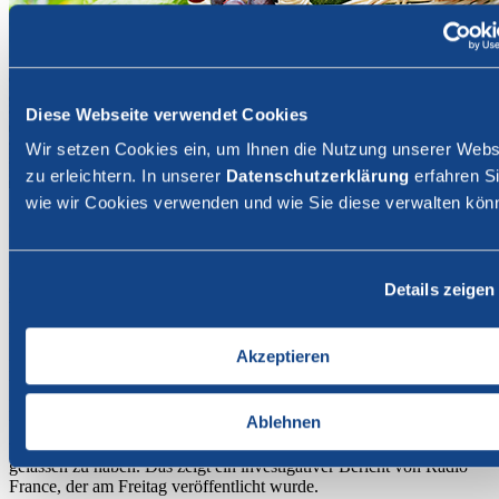
Diese Webseite verwendet Cookies
Wir setzen Cookies ein, um Ihnen die Nutzung unserer Webs
zu erleichtern. In unserer
Datenschutzerklärung
erfahren Si
wie wir Cookies verwenden und wie Sie diese verwalten kön
06. März 2025
Branche
International
(foodaktuell.ch) - Die EU-Kommission hat offenbar ihre Pläne
Details zeigen
begraben, den Nutri-Score europaweit als verpflichtende
Kennzeichnung einzuführen.
Akzeptieren
Bereits 2022 hätte die Europäische Kommission eigentlich einen
Vorschlag für eine EU-weit einheitliche und verbindliche
Nährwertkennzeichnung vorlegen sollen. Bis heute fehlt ein solcher
Ablehnen
Vorschlag. Nun scheint die EU-Kommission die Pläne für eine
verpflichtende EU-weite Kennzeichnung mit dem Nutri-Score fallen
gelassen zu haben. Das zeigt ein investigativer Bericht von Radio
France, der am Freitag veröffentlicht wurde.