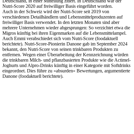
Deutschland, in einer Mitteilung zitiert. In Deutschland war der
Nutri-Score 2020 auf freiwilliger Basis eingeführt worden.
Auch in der Schweiz wird der Nutri-Score seit 2019 von
verschiedenen Detailhändlern und Lebensmittelproduzenten auf
freiwilliger Basis verwendet. In den letzten Monaten sind aber
mehrere Unternehmen wieder abgesprungen: So verzichtet etwa die
Migros künftig bei ihren Eigenmarken auf die Lebensmittelampel.
Auch Emmi verabschiedet sich vom Nutri-Score (foodaktuell
berichtete). Nutri-Score-Pionierin Danone gab im September 2024
bekannt, den Nutri-Score von seinen trinkbaren Produkten zu
entfernen. Wegen einer Überarbeitung der Kennzeichnung würden
die trinkbaren Milch- und pflanzbasierten Produkte wie die Actimel-
Joghurts und Alpro-Drinks künftig in einer Kategorie mit Softdrinks
eingeordnet. Dies führe zu «absurden» Bewertungen, argumentierte
Danone (foodaktuell berichtete).