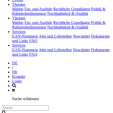
(current)
Themen
Märkte
Ein- und Ausfuhr
Rechtliche Grundlagen
Politik &
Rahmenbedingungen
Nachhaltigkeit & Qualität
(current)
Themen
Märkte
Ein- und Ausfuhr
Rechtliche Grundlagen
Politik &
Rahmenbedingungen
Nachhaltigkeit & Qualität
(current)
Services
EAN-Nummern
Jobs und Lehrstellen
Newsletter
Dokumente
und Links
FAQ
(current)
Services
EAN-Nummern
Jobs und Lehrstellen
Newsletter
Dokumente
und Links
FAQ
DE
|
FR
Kontakt
Login
Suche schliessen