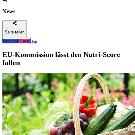
News
Seite teilen
Facebook
Email
Zurück zur Liste
EU-Kommission lässt den Nutri-Score
fallen