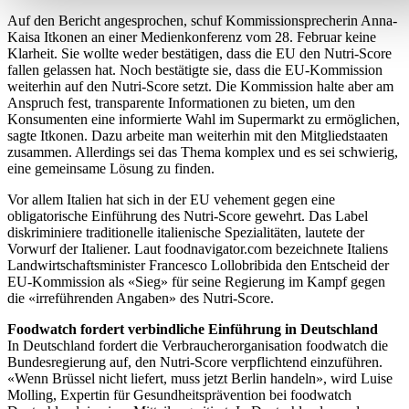
Auf den Bericht angesprochen, schuf Kommissionsprecherin Anna-
Kaisa Itkonen an einer Medienkonferenz vom 28. Februar keine
Klarheit. Sie wollte weder bestätigen, dass die EU den Nutri-Score
fallen gelassen hat. Noch bestätigte sie, dass die EU-Kommission
weiterhin auf den Nutri-Score setzt. Die Kommission halte aber am
Anspruch fest, transparente Informationen zu bieten, um den
Konsumenten eine informierte Wahl im Supermarkt zu ermöglichen,
sagte Itkonen. Dazu arbeite man weiterhin mit den Mitgliedstaaten
zusammen. Allerdings sei das Thema komplex und es sei schwierig,
eine gemeinsame Lösung zu finden.
Vor allem Italien hat sich in der EU vehement gegen eine
obligatorische Einführung des Nutri-Score gewehrt. Das Label
diskriminiere traditionelle italienische Spezialitäten, lautete der
Vorwurf der Italiener. Laut foodnavigator.com bezeichnete Italiens
Landwirtschaftsminister Francesco Lollobribida den Entscheid der
EU-Kommission als «Sieg» für seine Regierung im Kampf gegen
die «irreführenden Angaben» des Nutri-Score.
Foodwatch fordert verbindliche Einführung in Deutschland
In Deutschland fordert die Verbraucherorganisation foodwatch die
Bundesregierung auf, den Nutri-Score verpflichtend einzuführen.
«Wenn Brüssel nicht liefert, muss jetzt Berlin handeln», wird Luise
Molling, Expertin für Gesundheitsprävention bei foodwatch