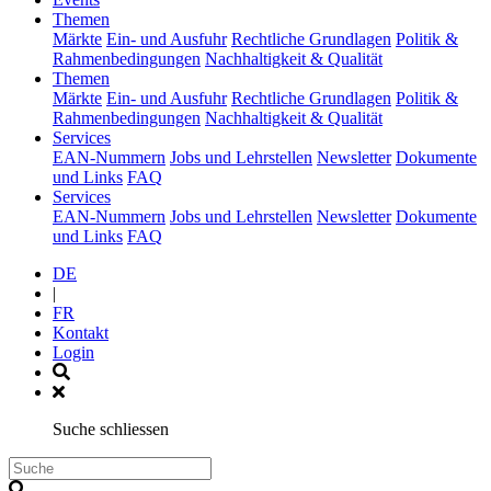
(current)
Themen
Märkte
Ein- und Ausfuhr
Rechtliche Grundlagen
Politik &
Rahmenbedingungen
Nachhaltigkeit & Qualität
(current)
Themen
Märkte
Ein- und Ausfuhr
Rechtliche Grundlagen
Politik &
Rahmenbedingungen
Nachhaltigkeit & Qualität
(current)
Services
EAN-Nummern
Jobs und Lehrstellen
Newsletter
Dokumente
und Links
FAQ
(current)
Services
EAN-Nummern
Jobs und Lehrstellen
Newsletter
Dokumente
und Links
FAQ
DE
|
FR
Kontakt
Login
Suche schliessen