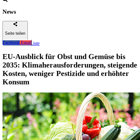
News
Seite teilen
Facebook
Email
Zurück zur Liste
EU-Ausblick für Obst und Gemüse bis
2035: Klimaherausforderungen, steigende
Kosten, weniger Pestizide und erhöhter
Konsum