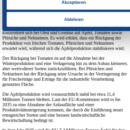
gesunden Ernährung stärker bewusst sind, so der von der EU-
Akzeptieren
Kommission veröffentlichte EU Agricultural Outlook Report 2024-
2035.
Ablehnen
Der Bericht erläutert die Trends bei Produktion, Export, Import und
Konsum von EU-Agrarprodukten von 2024 bis 2035 und
konzentriert sich bei Obst und Gemüse auf Äpfel, Tomaten sowie
Pfirsiche und Nektarinen. Es wird erklärt, dass ein Rückgang der
Produktion von frischen Tomaten, Pfirsichen und Nektarinen
erwartet wird, während sich die Apfelproduktion stabilisieren wird.
Der Rückgang bei Tomaten ist auf die Abnahme bei der
Winterproduktion und eine Verlagerung hin zu dem Anbau kleinerer,
aber wertvollerer Sorten zurückzuführen. Bei Pfirsichen und
Nektarinen hat der Rückgang seine Ursache in der Verringerung der
für Frischerträge und Erträge für die industrielle Verarbeitung
genutzten Fläche.
Die Apfelproduktion wird voraussichtlich stabil bei etwa 11,4
Millionen Tonnen bleiben. Laut der EU-Kommission wird es bis
2035 zu eine Abnahme der Anbaufläche und einer
Produktivitätssteigerung kommen, die durch die Einführung neuer
ertragreicher Sorten und eine bessere landwirtschaftliche
Bewirtschaftung bedingt ist.