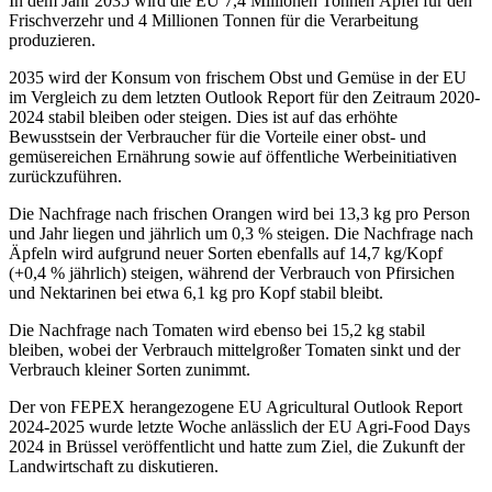
In dem Jahr 2035 wird die EU 7,4 Millionen Tonnen Äpfel für den
Frischverzehr und 4 Millionen Tonnen für die Verarbeitung
produzieren.
2035 wird der Konsum von frischem Obst und Gemüse in der EU
im Vergleich zu dem letzten Outlook Report für den Zeitraum 2020-
2024 stabil bleiben oder steigen. Dies ist auf das erhöhte
Bewusstsein der Verbraucher für die Vorteile einer obst- und
gemüsereichen Ernährung sowie auf öffentliche Werbeinitiativen
zurückzuführen.
Die Nachfrage nach frischen Orangen wird bei 13,3 kg pro Person
und Jahr liegen und jährlich um 0,3 % steigen. Die Nachfrage nach
Äpfeln wird aufgrund neuer Sorten ebenfalls auf 14,7 kg/Kopf
(+0,4 % jährlich) steigen, während der Verbrauch von Pfirsichen
und Nektarinen bei etwa 6,1 kg pro Kopf stabil bleibt.
Die Nachfrage nach Tomaten wird ebenso bei 15,2 kg stabil
bleiben, wobei der Verbrauch mittelgroßer Tomaten sinkt und der
Verbrauch kleiner Sorten zunimmt.
Der von FEPEX herangezogene EU Agricultural Outlook Report
2024-2025 wurde letzte Woche anlässlich der EU Agri-Food Days
2024 in Brüssel veröffentlicht und hatte zum Ziel, die Zukunft der
Landwirtschaft zu diskutieren.