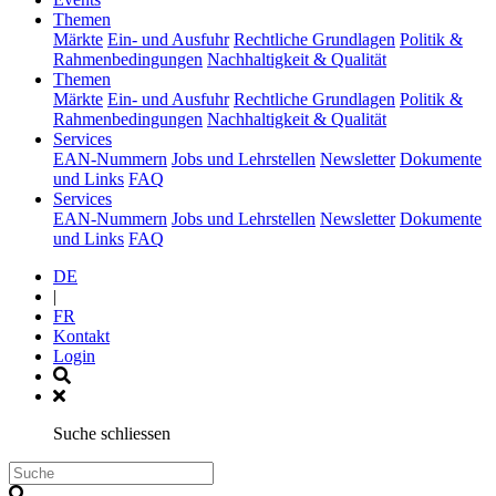
(current)
Themen
Märkte
Ein- und Ausfuhr
Rechtliche Grundlagen
Politik &
Rahmenbedingungen
Nachhaltigkeit & Qualität
(current)
Themen
Märkte
Ein- und Ausfuhr
Rechtliche Grundlagen
Politik &
Rahmenbedingungen
Nachhaltigkeit & Qualität
(current)
Services
EAN-Nummern
Jobs und Lehrstellen
Newsletter
Dokumente
und Links
FAQ
(current)
Services
EAN-Nummern
Jobs und Lehrstellen
Newsletter
Dokumente
und Links
FAQ
DE
|
FR
Kontakt
Login
Suche schliessen