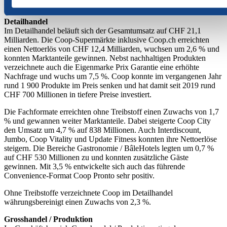
CHF 6,8 Milliarden.
Detailhandel
Im Detailhandel beläuft sich der Gesamtumsatz auf CHF 21,1
Milliarden. Die Coop-Supermärkte inklusive Coop.ch erreichten
einen Nettoerlös von CHF 12,4 Milliarden, wuchsen um 2,6 % und
konnten Marktanteile gewinnen. Nebst nachhaltigen Produkten
verzeichnete auch die Eigenmarke Prix Garantie eine erhöhte
Nachfrage und wuchs um 7,5 %. Coop konnte im vergangenen Jahr
rund 1 900 Produkte im Preis senken und hat damit seit 2019 rund
CHF 700 Millionen in tiefere Preise investiert.
Die Fachformate erreichten ohne Treibstoff einen Zuwachs von 1,7
% und gewannen weiter Marktanteile. Dabei steigerte Coop City
den Umsatz um 4,7 % auf 838 Millionen. Auch Interdiscount,
Jumbo, Coop Vitality und Update Fitness konnten ihre Nettoerlöse
steigern. Die Bereiche Gastronomie / BâleHotels legten um 0,7 %
auf CHF 530 Millionen zu und konnten zusätzliche Gäste
gewinnen. Mit 3,5 % entwickelte sich auch das führende
Convenience-Format Coop Pronto sehr positiv.
Ohne Treibstoffe verzeichnete Coop im Detailhandel
währungsbereinigt einen Zuwachs von 2,3 %.
Grosshandel / Produktion