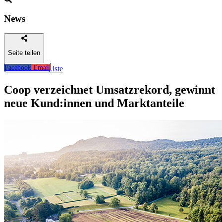
News
Seite teilen
Facebook
Email
Zurück zur Liste
Coop verzeichnet Umsatzrekord, gewinnt
neue Kund:innen und Marktanteile