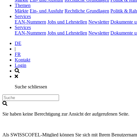
(current)
Themen
Märkte
Ein- und Ausfuhr
Rechtliche Grundlagen
Politik & R
(current)
Services
EAN-Nummern
Jobs und Lehrstellen
Newsletter
Dokumente u
(current)
Services
EAN-Nummern
Jobs und Lehrstellen
Newsletter
Dokumente u
DE
|
FR
Kontakt
Login
Suche schliessen
Sie haben keine Berechtigung zur Ansicht der aufgerufenen Seite.
Als SWISSCOFEL-Mitglied können Sie sich mit Ihrem Benutzernamen