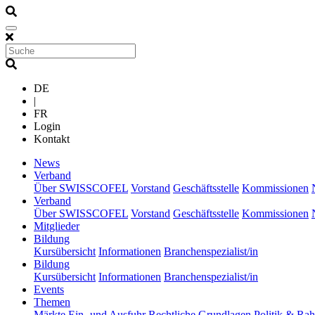
DE
|
FR
Login
Kontakt
(current)
News
(current)
Verband
Über SWISSCOFEL
Vorstand
Geschäftsstelle
Kommissionen
(current)
Verband
Über SWISSCOFEL
Vorstand
Geschäftsstelle
Kommissionen
(current)
Mitglieder
(current)
Bildung
Kursübersicht
Informationen
Branchenspezialist/in
(current)
Bildung
Kursübersicht
Informationen
Branchenspezialist/in
(current)
Events
(current)
Themen
Märkte
Ein- und Ausfuhr
Rechtliche Grundlagen
Politik & R