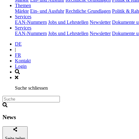
(current)
Themen
Märkte
Ein- und Ausfuhr
Rechtliche Grundlagen
Politik & R
(current)
Services
EAN-Nummern
Jobs und Lehrstellen
Newsletter
Dokumente u
(current)
Services
EAN-Nummern
Jobs und Lehrstellen
Newsletter
Dokumente u
DE
|
FR
Kontakt
Login
Suche schliessen
News
Seite teilen