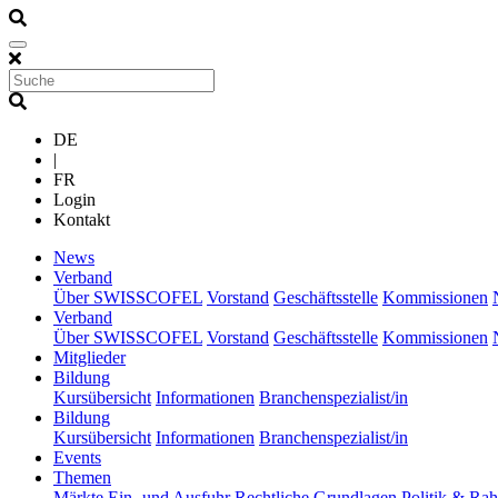
DE
|
FR
Login
Kontakt
(current)
News
(current)
Verband
Über SWISSCOFEL
Vorstand
Geschäftsstelle
Kommissionen
(current)
Verband
Über SWISSCOFEL
Vorstand
Geschäftsstelle
Kommissionen
(current)
Mitglieder
(current)
Bildung
Kursübersicht
Informationen
Branchenspezialist/in
(current)
Bildung
Kursübersicht
Informationen
Branchenspezialist/in
(current)
Events
(current)
Themen
Märkte
Ein- und Ausfuhr
Rechtliche Grundlagen
Politik & R