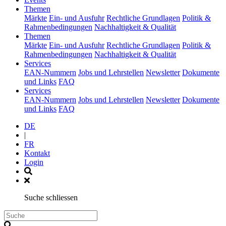
(current)
Themen
Märkte
Ein- und Ausfuhr
Rechtliche Grundlagen
Politik &
Rahmenbedingungen
Nachhaltigkeit & Qualität
(current)
Themen
Märkte
Ein- und Ausfuhr
Rechtliche Grundlagen
Politik &
Rahmenbedingungen
Nachhaltigkeit & Qualität
(current)
Services
EAN-Nummern
Jobs und Lehrstellen
Newsletter
Dokumente
und Links
FAQ
(current)
Services
EAN-Nummern
Jobs und Lehrstellen
Newsletter
Dokumente
und Links
FAQ
DE
|
FR
Kontakt
Login
Suche schliessen