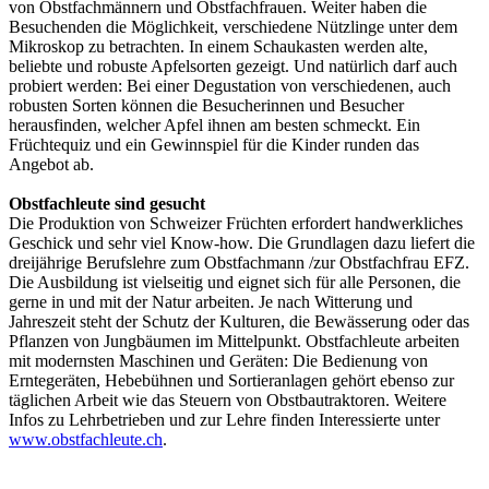
von Obstfachmännern und Obstfachfrauen. Weiter haben die
Besuchenden die Möglichkeit, verschiedene Nützlinge unter dem
Mikroskop zu betrachten. In einem Schaukasten werden alte,
beliebte und robuste Apfelsorten gezeigt. Und natürlich darf auch
probiert werden: Bei einer Degustation von verschiedenen, auch
robusten Sorten können die Besucherinnen und Besucher
herausfinden, welcher Apfel ihnen am besten schmeckt. Ein
Früchtequiz und ein Gewinnspiel für die Kinder runden das
Angebot ab.
Obstfachleute sind gesucht
Die Produktion von Schweizer Früchten erfordert handwerkliches
Geschick und sehr viel Know-how. Die Grundlagen dazu liefert die
dreijährige Berufslehre zum Obstfachmann /zur Obstfachfrau EFZ.
Die Ausbildung ist vielseitig und eignet sich für alle Personen, die
gerne in und mit der Natur arbeiten. Je nach Witterung und
Jahreszeit steht der Schutz der Kulturen, die Bewässerung oder das
Pflanzen von Jungbäumen im Mittelpunkt. Obstfachleute arbeiten
mit modernsten Maschinen und Geräten: Die Bedienung von
Erntegeräten, Hebebühnen und Sortieranlagen gehört ebenso zur
täglichen Arbeit wie das Steuern von Obstbautraktoren. Weitere
Infos zu Lehrbetrieben und zur Lehre finden Interessierte unter
www.obstfachleute.ch
.