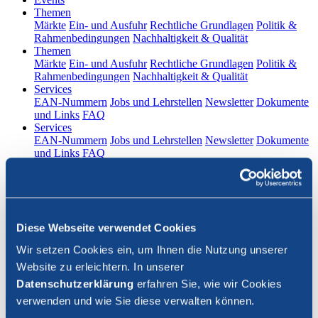
(current)
Themen
Märkte
Ein- und Ausfuhr
Rechtliche Grundlagen
Politik &
Rahmenbedingungen
Nachhaltigkeit & Qualität
(current)
Themen
Märkte
Ein- und Ausfuhr
Rechtliche Grundlagen
Politik &
Rahmenbedingungen
Nachhaltigkeit & Qualität
(current)
Services
EAN-Nummern
Jobs und Lehrstellen
Newsletter
Dokumente
und Links
FAQ
(current)
Services
EAN-Nummern
Jobs und Lehrstellen
Newsletter
Dokumente
und Links
FAQ
DE
|
FR
Kontakt
Diese Webseite verwendet Cookies
Login
Wir setzen Cookies ein, um Ihnen die Nutzung unserer
Website zu erleichtern. In unserer
Suche schliessen
Datenschutzerklärung
erfahren Sie, wie wir Cookies
verwenden und wie Sie diese verwalten können.