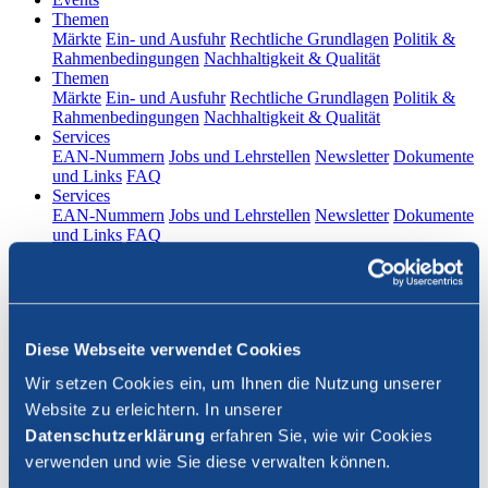
(current)
Themen
Märkte
Ein- und Ausfuhr
Rechtliche Grundlagen
Politik &
Rahmenbedingungen
Nachhaltigkeit & Qualität
(current)
Themen
Märkte
Ein- und Ausfuhr
Rechtliche Grundlagen
Politik &
Rahmenbedingungen
Nachhaltigkeit & Qualität
(current)
Services
EAN-Nummern
Jobs und Lehrstellen
Newsletter
Dokumente
und Links
FAQ
(current)
Services
EAN-Nummern
Jobs und Lehrstellen
Newsletter
Dokumente
und Links
FAQ
DE
|
FR
Kontakt
Diese Webseite verwendet Cookies
Login
Wir setzen Cookies ein, um Ihnen die Nutzung unserer
Website zu erleichtern. In unserer
Suche schliessen
Datenschutzerklärung
erfahren Sie, wie wir Cookies
verwenden und wie Sie diese verwalten können.