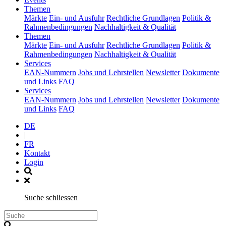
(current)
Themen
Märkte
Ein- und Ausfuhr
Rechtliche Grundlagen
Politik &
Rahmenbedingungen
Nachhaltigkeit & Qualität
(current)
Themen
Märkte
Ein- und Ausfuhr
Rechtliche Grundlagen
Politik &
Rahmenbedingungen
Nachhaltigkeit & Qualität
(current)
Services
EAN-Nummern
Jobs und Lehrstellen
Newsletter
Dokumente
und Links
FAQ
(current)
Services
EAN-Nummern
Jobs und Lehrstellen
Newsletter
Dokumente
und Links
FAQ
DE
|
FR
Kontakt
Login
Suche schliessen