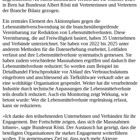
in Bern hat Bundesrat Albert Rösti mit Vertreterinnen und Vertretern
der Branche Bilanz gezogen.
Ein zentrales Element des Aktionsplans gegen die
Lebensmittelverschwendung ist die branchenübergreifende
Vereinbarung zur Reduktion von Lebensmittelverlusten. Diese
Vereinbarung, die auf Freiwilligkeit basiert, haben 35 Unternehmen
und Verbände unterzeichnet. Sie haben von 2022 bis 2025 unter
anderem Methoden für die Datenerhebung erarbeitet, Leitfäden
verfasst und ihre Lebensmittelverluste systematisch gemessen. Sie
haben zudem verschiedene Massnahmen ergriffen und dadurch ihre
Lebensmittelverluste reduziert: So werden zum Beispiel im
Detailhandel Fleischprodukte vor Ablauf des Verbrauchsdatums
eingefroren und anschliessend als Tiefkühlware verkauft oder an
eine wohltätige Organisation gespendet. Weiter hat die verarbeitende
Industrie durch technische Anpassungen die Lebensmittelverluste
teils deutlich reduziert. Auch ein Monitoring zeigt Wirkung, wie
betont wurde: Wer die Lebensmittelverluste regelmässig erfasst,
kann sie reduzieren.
«Ich danke den teilnehmenden Unternehmen und Verbänden für ihr
Engagement. Ihre Fortschritte zeigen, dass sich die Massnahmen
lohnen», sagte Bundesrat Rösti. Der Austausch hat gezeigt, dass die
beteiligten Organisationen ihr starkes Engagement weiterführen
wollen. Ein gemeinsames Ziel ist, dass noch mehr Akteure