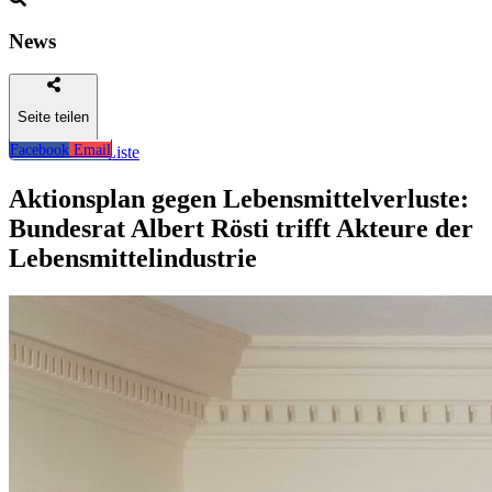
News
Seite teilen
Facebook
Email
Zurück zur Liste
Aktionsplan gegen Lebensmittelverluste:
Bundesrat Albert Rösti trifft Akteure der
Lebensmittelindustrie