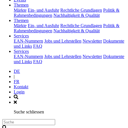
(current)
Themen
Märkte
Ein- und Ausfuhr
Rechtliche Grundlagen
Politik &
Rahmenbedingungen
Nachhaltigkeit & Qualität
(current)
Themen
Märkte
Ein- und Ausfuhr
Rechtliche Grundlagen
Politik &
Rahmenbedingungen
Nachhaltigkeit & Qualität
(current)
Services
EAN-Nummern
Jobs und Lehrstellen
Newsletter
Dokumente
und Links
FAQ
(current)
Services
EAN-Nummern
Jobs und Lehrstellen
Newsletter
Dokumente
und Links
FAQ
DE
|
FR
Kontakt
Login
Suche schliessen